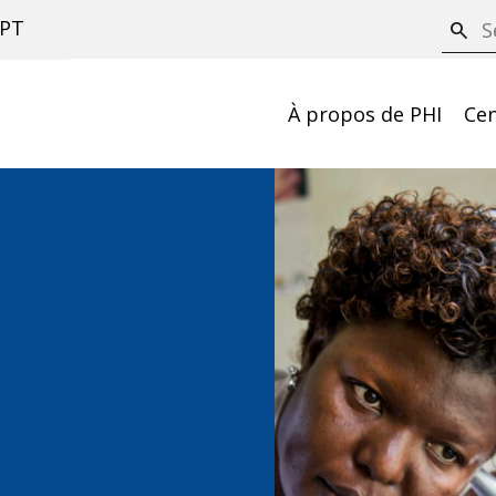
S
PT
search
e
a
À propos de PHI
Cen
r
c
h