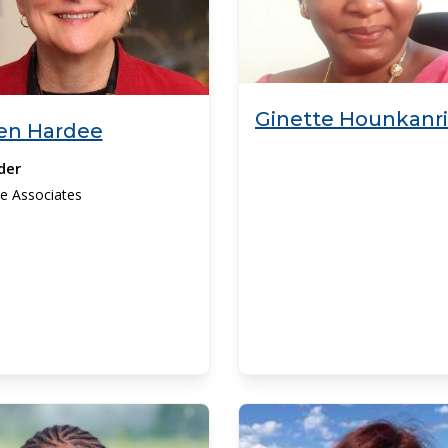
Ginette Hounkanr
en Hardee
der
e Associates