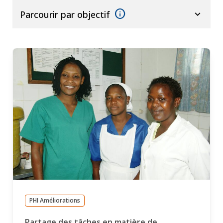
info
expand_more
Parcourir par objectif
PHI Améliorations
Partage des tâches en matière de