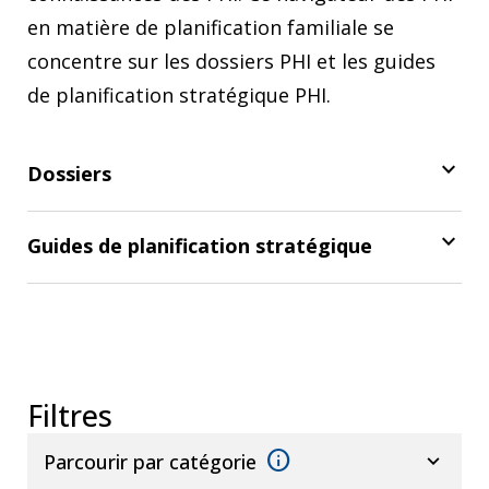
en matière de planification familiale se
concentre sur les dossiers PHI et les guides
de planification stratégique PHI.
keyboard_arrow_down
Dossiers
keyboard_arrow_down
Guides de planification stratégique
Filtres
info
expand_more
Parcourir par catégorie