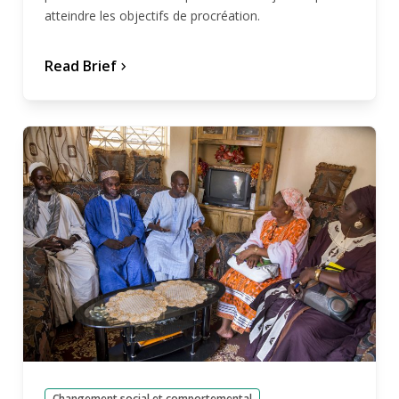
atteindre les objectifs de procréation.
Read Brief
chevron_forward
Changement social et comportemental