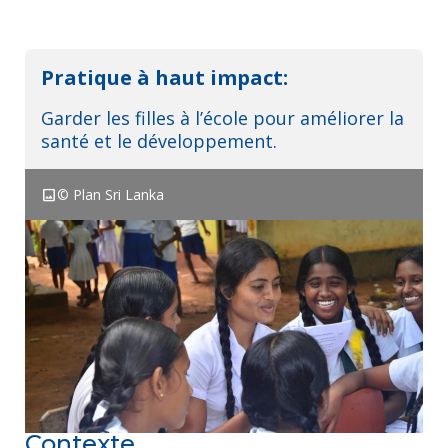
Remerciements:
Pratique à haut impact:
Garder les filles à l’école pour améliorer la
santé et le développement.
image
© Plan Sri Lanka
Télécharger résumé
EN
ES
FR
PT
quick_reference
Références
Contexte