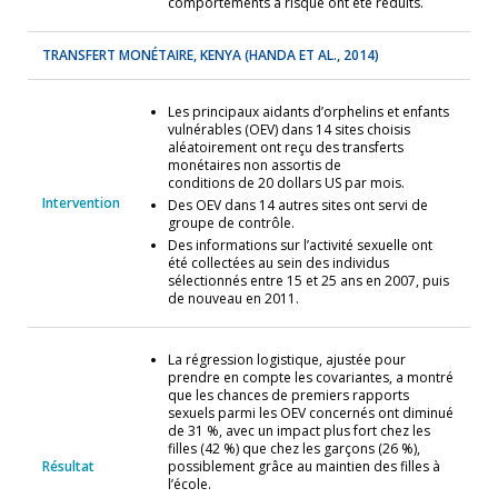
comportements à risque ont été réduits.
TRANSFERT MONÉTAIRE, KENYA
(HANDA ET AL., 2014)
Les principaux aidants d’orphelins et enfants
vulnérables (OEV) dans 14 sites choisis
aléatoirement ont reçu des transferts
monétaires non assortis de
conditions de 20 dollars US par mois.
Intervention
Des OEV dans 14 autres sites ont servi de
groupe de contrôle.
Des informations sur l’activité sexuelle ont
été collectées au sein des individus
sélectionnés entre 15 et 25 ans en 2007, puis
de nouveau en 2011.
La régression logistique, ajustée pour
prendre en compte les covariantes, a montré
que les chances de premiers rapports
sexuels parmi les OEV concernés ont diminué
de 31 %, avec un impact plus fort chez les
filles (42 %) que chez les garçons (26 %),
Résultat
possiblement grâce au maintien des filles à
l’école.