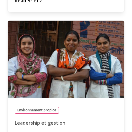
Read Brief
chevron_forward
Environnement propice
Leadership et gestion