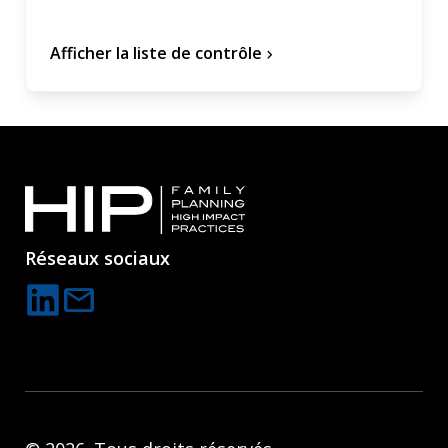
Afficher la liste de contrôle
chevron_forward
Réseaux sociaux
mail
C
o
n
t
a