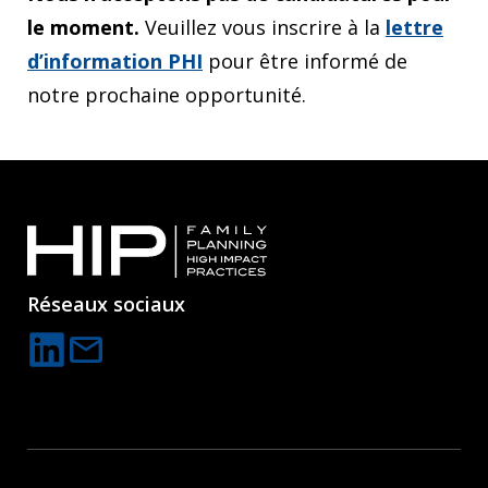
le moment.
Veuillez vous inscrire à la
lettre
d’information PHI
pour être informé de
notre prochaine opportunité.
Réseaux sociaux
mail
C
o
n
t
a