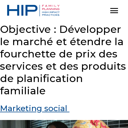
S
menu
P
k
r
i
i
Objective :
Développer
p
m
le marché et étendre la
t
a
o
r
fourchette de prix des
c
y
services et des produits
M
o
e
n
de planification
n
t
familiale
u
e
n
Marketing social
t