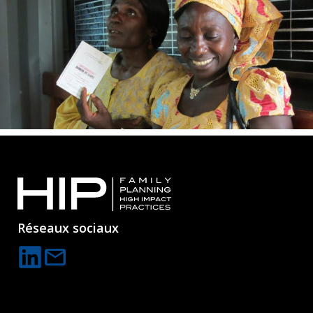
Réseaux sociaux
mail
C
o
n