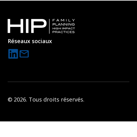
Réseaux sociaux
mail
C
o
n
t
a
© 2026. Tous droits réservés.
c
t