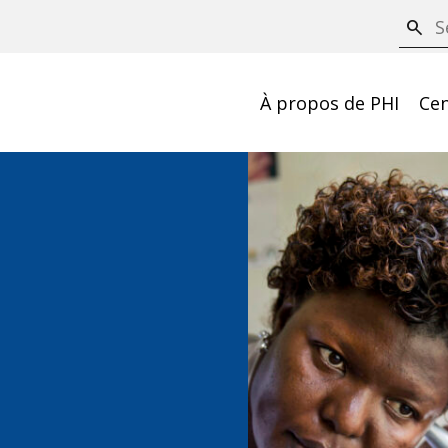
S
search
e
a
À propos de PHI
Cen
r
c
h