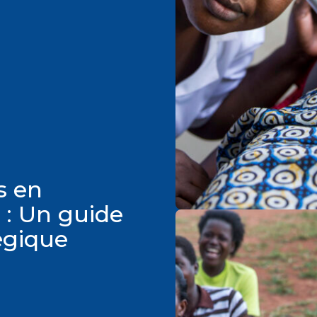
s en
e : Un guide
tégique