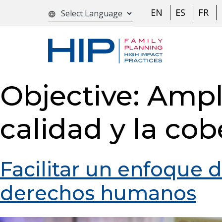
S
EN
ES
FR
language
k
i
p
t
o
Objective:
Ampli
c
o
calidad y la cob
n
t
e
Facilitar un enfoque d
n
derechos humanos
t