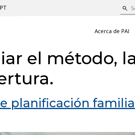
S
PT
search
e
a
Acerca de PAI
r
c
ar el método, la
h
ertura.
e planificación famili