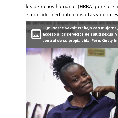
los derechos humanos (HRBA, por sus sigl
elaborado mediante consultas y debates 
de servicios y expertos técnicos en inclu
Si Jeunesse Savait trabaja con mujeres
image
reproductivos (SDSR).
acceso a los servicios de salud sexual 
control de su propia vida. Foto: Gett
Descargar
EN
ES
FR
Alcance de esta gu
estratégica