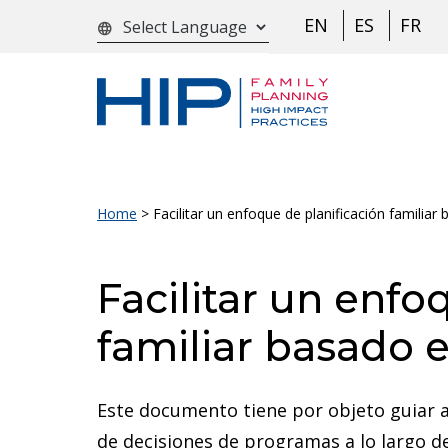
S
EN
ES
FR
language
k
i
p
t
o
c
Home
>
Facilitar un enfoque de planificación famili
o
n
Facilitar un enfo
t
e
familiar basado
n
t
Este documento tiene por objeto guiar a
de decisiones de programas a lo largo d