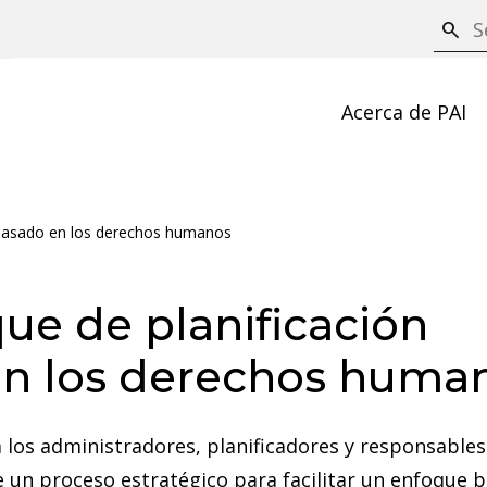
S
search
e
a
Acerca de PAI
r
c
h
ar basado en los derechos humanos
que de planificación
 en los derechos huma
 los administradores, planificadores y responsables
e un proceso estratégico para facilitar un enfoque 