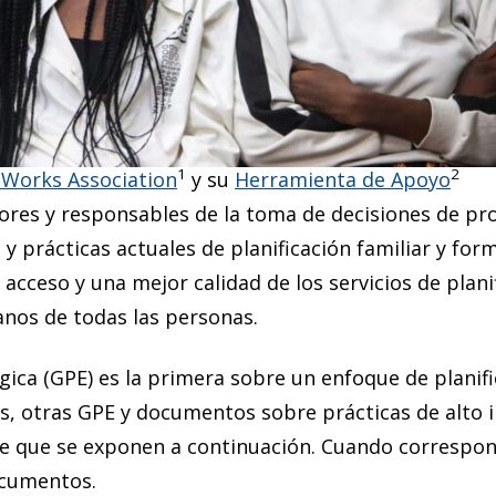
frece una visión general de los pasos clave para apli
n una evaluación de los programas de planificación f
ir estos pasos, que se basan en el
Marco holístico 
rechos humanos del Fondo de Población de las Nacio
1
2
t Works Association
y su
Herramienta de Apoyo
adores y responsables de la toma de decisiones de p
y prácticas actuales de planificación familiar y for
acceso y una mejor calidad de los servicios de plani
nos de todas las personas.
égica (GPE) es la primera sobre un enfoque de planif
s, otras GPE y documentos sobre prácticas de alto
ve que se exponen a continuación. Cuando correspon
ocumentos.