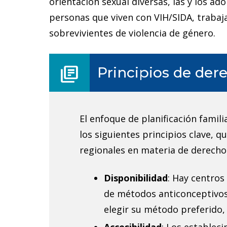
orientación sexual diversas, las y los ado
personas que viven con VIH/SIDA, trabaj
sobrevivientes de violencia de género.
P
library_books
Principios de de
r
i
El enfoque de planificación fami
n
los siguientes principios clave, 
regionales en materia de derech
c
Disponibilidad
: Hay centros
i
de métodos anticonceptivos
p
elegir su método preferido, 