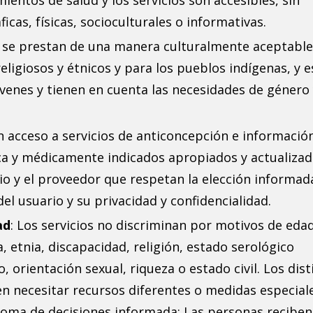
mientos de salud y los servicios son accesibles, sin
icas, físicas, socioculturales o informativas.
os se prestan de una manera culturalmente aceptable
eligiosos y étnicos y para los pueblos indígenas, y 
venes y tienen en cuenta las necesidades de género 
n acceso a servicios de anticoncepción e informació
fica y médicamente indicados apropiados y actualizad
io y el proveedor que respetan la elección informada
el usuario y su privacidad y confidencialidad.
ad
: Los servicios no discriminan por motivos de edad
, etnia, discapacidad, religión, estado serológico
, orientación sexual, riqueza o estado civil. Los dist
n necesitar recursos diferentes o medidas especial
Toma de decisiones informada: Las personas reciben