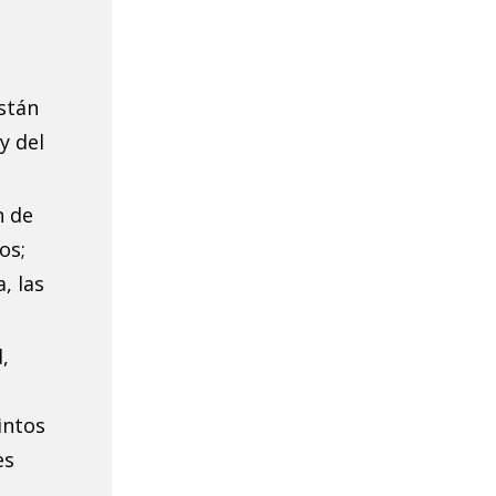
están
y del
n de
os;
, las
,
intos
es