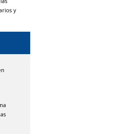
 las
arios y
en
ama
nas