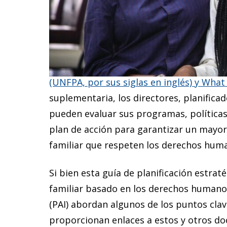
Esta guía de planificación estratégica o
de planificación familiar, centrándose e
basada en los derechos humanos. Al segu
planificación familiar basada en los de
(UNFPA, por sus siglas en inglés) y Wha
suplementaria, los directores, planific
pueden evaluar sus programas, políticas 
plan de acción para garantizar un mayor 
familiar que respeten los derechos huma
Si bien esta guía de planificación estrat
familiar basado en los derechos humano
(PAI) abordan algunos de los puntos cla
proporcionan enlaces a estos y otros d