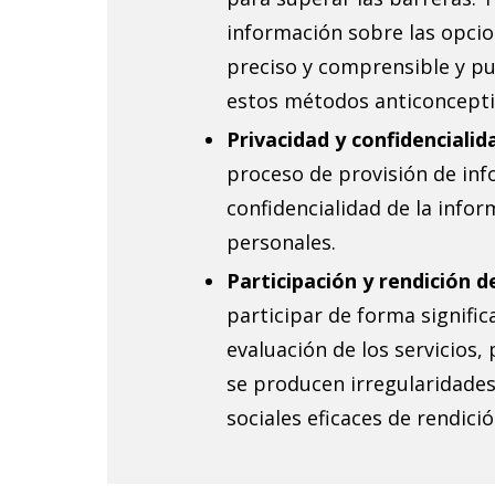
c
información sobre las opcion
h
preciso y comprensible y pu
o
estos métodos anticonceptiv
Privacidad y confidencialid
s
proceso de provisión de inf
h
confidencialidad de la info
personales.
u
Participación y rendición d
m
participar de forma significa
evaluación de los servicios,
a
se producen irregularidades
n
sociales eficaces de rendici
o