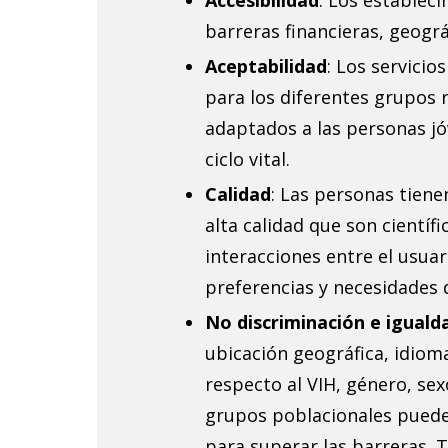
Accesibilidad
: Los estableci
i
barreras financieras, geográf
o
Aceptabilidad
: Los servici
para los diferentes grupos r
s
adaptados a las personas jó
d
ciclo vital.
Calidad
: Las personas tiene
e
alta calidad que son cientí
d
interacciones entre el usuar
preferencias y necesidades d
e
No discriminación e iguald
r
ubicación geográfica, idioma
respecto al VIH, género, sexo
e
grupos poblacionales puede
para superar las barreras. 