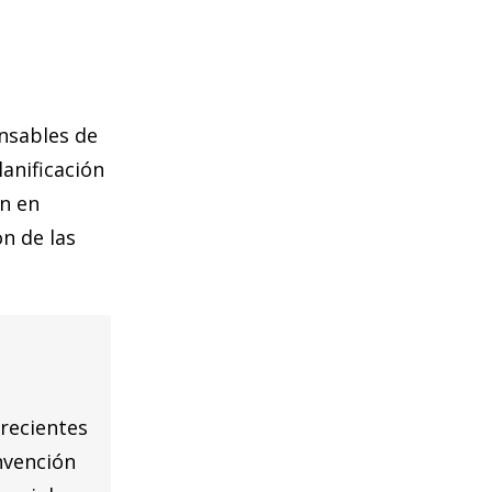
onsables de
anificación
en en
ón de las
 recientes
nvención