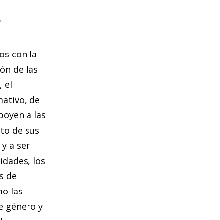
?
os con la
ión de las
 el
mativo, de
poyen a las
nto de sus
 y a ser
idades, los
s de
mo las
e género y