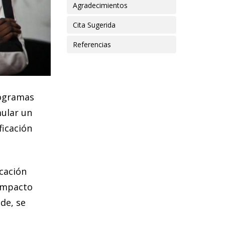
Agradecimientos
car un HRBA
Cita Sugerida
amiliar
Referencias
de
nes Unidas
rogramas
mular un
ficación
icación
 impacto
de, se