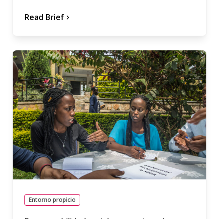
Read Brief
chevron_forward
Entorno propicio