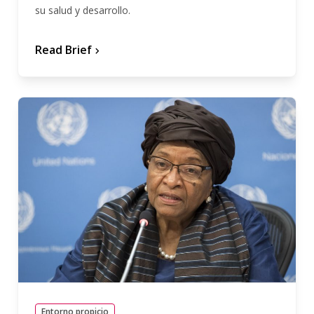
su salud y desarrollo.
Read Brief
chevron_forward
Entorno propicio