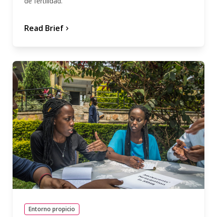
de fertilidad.
Read Brief
chevron_forward
Entorno propicio