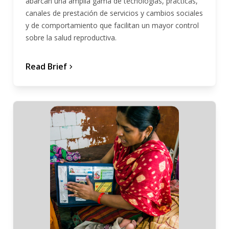
abarcan una amplia gama de tecnologías, prácticas,
canales de prestación de servicios y cambios sociales
y de comportamiento que facilitan un mayor control
sobre la salud reproductiva.
Read Brief
chevron_forward