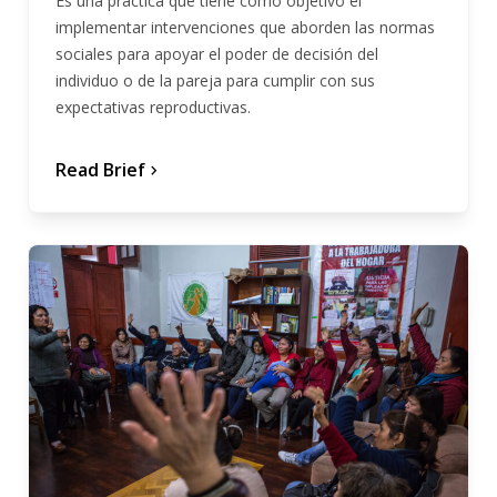
Es una practica que tiene como objetivo el
implementar intervenciones que aborden las normas
sociales para apoyar el poder de decisión del
individuo o de la pareja para cumplir con sus
expectativas reproductivas.
Read Brief
chevron_forward