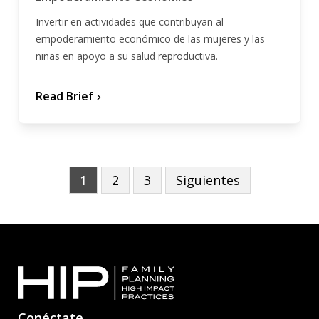
Invertir en actividades que contribuyan al
empoderamiento económico de las mujeres y las
niñas en apoyo a su salud reproductiva.
Read Brief
chevron_forward
P
1
2
3
Siguientes
a
g
i
n
a
Conéctate