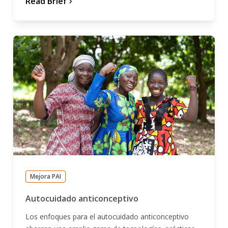
Read Brief
chevron_forward
Mejora PAI
Autocuidado anticonceptivo
Los enfoques para el autocuidado anticonceptivo