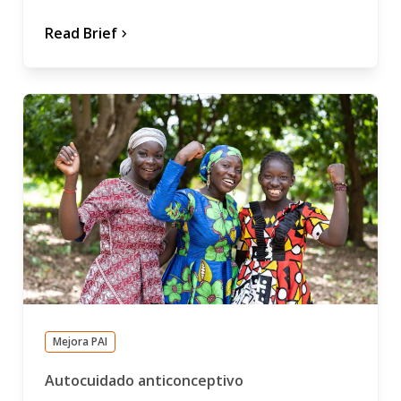
Read Brief
chevron_forward
Mejora PAI
Autocuidado anticonceptivo