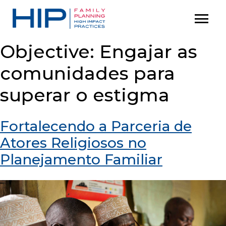
S
menu
P
k
r
i
i
Objective:
Engajar as
p
m
comunidades para
t
a
o
r
superar o estigma
c
y
M
o
Fortalecendo a Parceria de
e
n
Atores Religiosos no
n
t
Planejamento Familiar
u
e
n
t