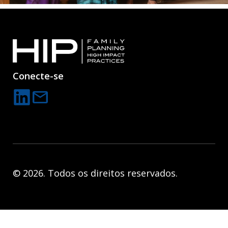
Conecte-se
mail
C
o
n
t
a
© 2026. Todos os direitos reservados.
c
t