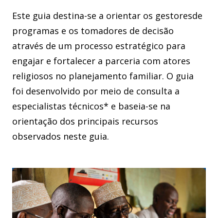
a inclusão de atores religiosos no planejamento familiar e um
mecanismo para monitorar o plano
Este guia destina-se a orientar os gestoresde
Agradecimentos
programas e os tomadores de decisão
Citação Sugerida
através de um processo estratégico para
Referências
engajar e fortalecer a parceria com atores
religiosos no planejamento familiar. O guia
foi desenvolvido por meio de consulta a
especialistas técnicos* e baseia-se na
orientação dos principais recursos
observados neste guia.
Baixar
EN
ES
FR
PT
Arabic