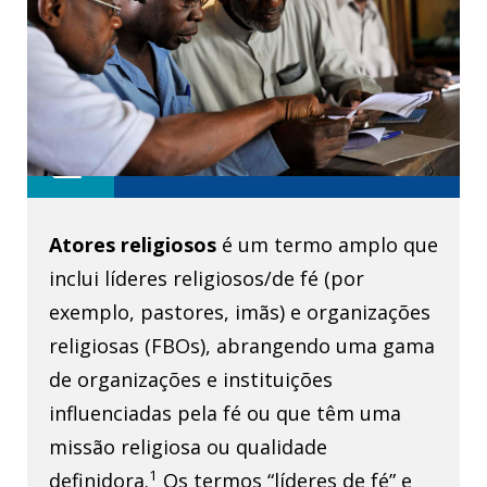
quick_reference
Referências
library_books
Atores religiosos
é um termo amplo que
inclui líderes religiosos/de fé (por
exemplo, pastores, imãs) e organizações
religiosas (FBOs), abrangendo uma gama
de organizações e instituições
influenciadas pela fé ou que têm uma
missão religiosa ou qualidade
1
definidora.
Os termos “líderes de fé” e