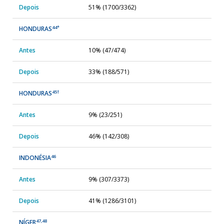
Depois
51% (1700/3362)
44*
HONDURAS
Antes
10% (47/474)
Depois
33% (188/571)
45†
HONDURAS
Antes
9% (23/251)
Depois
46% (142/308)
46
INDONÉSIA
Antes
9% (307/3373)
Depois
41% (1286/3101)
47,48
NÍGER