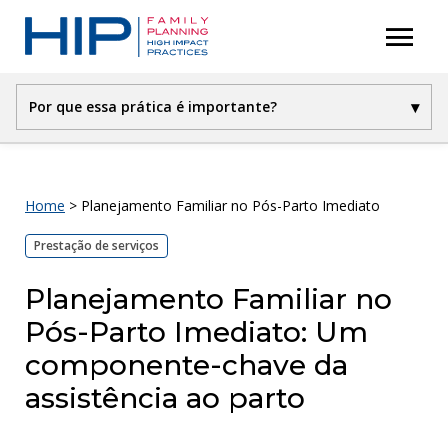
S
menu
P
k
r
i
i
p
▾
Por que essa prática é importante?
m
t
a
Prática de Grande Impacto
o
r
Introdução
c
y
Home
>
Planejamento Familiar no Pós-Parto Imediato
Por que essa prática é importante?
M
o
Prestação de serviços
e
Qual é o impacto?
n
n
Como fazer: Dicas da experiência de implementação
t
Planejamento Familiar no
u
Medição da implementação
e
Pós-Parto Imediato: Um
Referências
n
componente-chave da
t
assistência ao parto