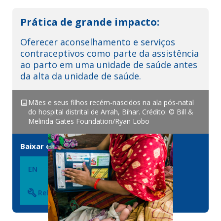
Prática de grande impacto:
Oferecer aconselhamento e serviços
contraceptivos como parte da assistência
ao parto em uma unidade de saúde antes
da alta da unidade de saúde.
image
Mães e seus filhos recém-nascidos na ala pós-natal
do hospital distrital de Arrah, Bihar. Crédito: © Bill &
Melinda Gates Foundation/Ryan Lobo
Baixar o resumo
EN
SP
FR
PT
build
Related Tool