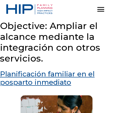
S
menu
P
k
r
i
i
Objective:
Ampliar el
p
m
alcance mediante la
t
a
o
r
integración con otros
c
y
servicios.
M
o
e
n
n
Planificación familiar en el
t
u
posparto inmediato
e
n
t