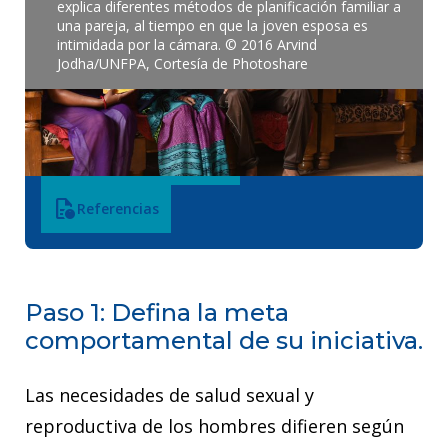
explica diferentes métodos de planificación familiar a
una pareja, al tiempo en que la joven esposa es
intimidada por la cámara. © 2016 Arvind
Jodha/UNFPA, Cortesía de Photoshare
Descargar
EN
ES
FR
PT
quick_reference
Referencias
Paso 1: Defina la meta
comportamental de su iniciativa.
Las necesidades de salud sexual y
reproductiva de los hombres difieren según