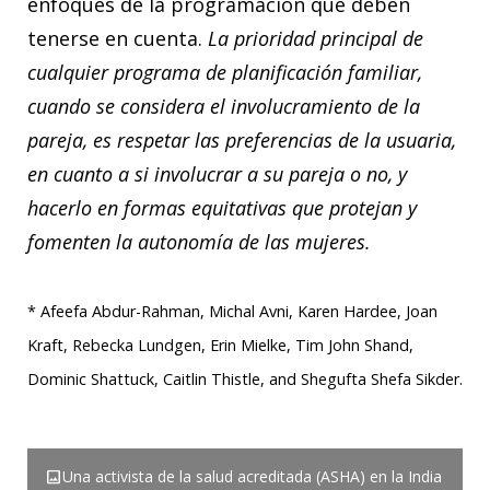
enfoques de la programación que deben
tenerse en cuenta.
La prioridad principal de
cualquier programa de planificación familiar,
cuando se considera el involucramiento de la
pareja, es respetar las preferencias de la usuaria,
en cuanto a si involucrar a su pareja o no, y
hacerlo en formas equitativas que protejan y
fomenten la autonomía de las mujeres.
* Afeefa Abdur-Rahman, Michal Avni, Karen Hardee, Joan
Kraft, Rebecka Lundgen, Erin Mielke, Tim John Shand,
Dominic Shattuck, Caitlin Thistle, and Shegufta Shefa Sikder.
image
Una activista de la salud acreditada (ASHA) en la India