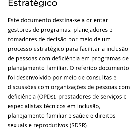
Estratégico
Ação-chave 4: Aplique o orçamento inclusivo para pessoas
com deficiência e seus princípios fundamentais.
Este documento destina-se a orientar
Ação-chave 5: Implemente mecanismos de monitoramento,
avaliação e aprendizagem (MAA) para coletar dados sobre o
gestores de programas, planejadores e
acesso de pessoas com deficiência a informações e serviços
tomadores de decisão por meio de um
de SDSR de qualidade.
processo estratégico para facilitar a inclusão
Agradecimentos
de pessoas com deficiência em programas de
Citação sugerida:
planejamento familiar. O referido documento
foi desenvolvido por meio de consultas e
discussões com organizações de pessoas com
deficiência (OPDs), prestadores de serviços e
especialistas técnicos em inclusão,
planejamento familiar e saúde e direitos
sexuais e reprodutivos (SDSR).